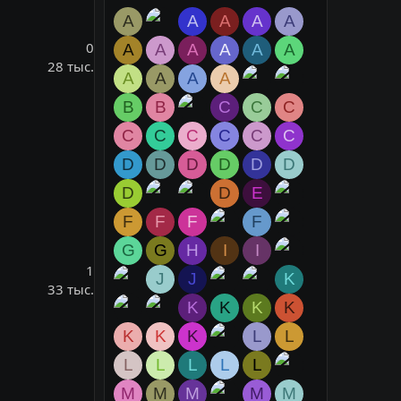
A
A
A
A
A
0
A
A
A
A
A
A
28 тыс.
A
A
A
A
B
B
C
C
C
C
C
C
C
C
C
D
D
D
D
D
D
D
D
E
F
F
F
F
G
G
H
I
I
1
J
J
K
33 тыс.
K
K
K
K
K
K
K
L
L
L
L
L
L
L
M
M
M
M
M