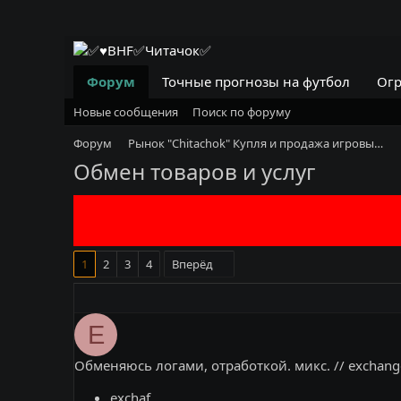
Форум
Точные прогнозы на футбол
Огр
Новые сообщения
Поиск по форуму
Форум
Рынок "Chitachok" Купля и продажа игровый вещей
Обмен товаров и услуг
1
2
3
4
Вперёд
E
Обменяюсь логами, отработкой. микс. // exchang
exchaf