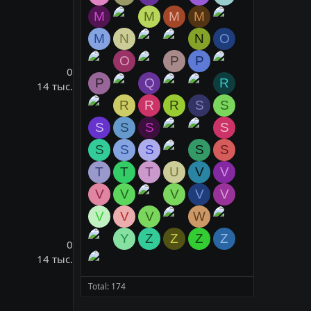
M
M
M
M
M
N
N
O
O
P
P
0
P
Q
R
14 тыс.
R
R
R
S
S
S
S
S
S
S
S
S
S
S
T
T
T
U
V
V
V
V
V
V
V
V
V
V
W
Y
Z
Z
Z
Z
0
14 тыс.
Total: 174