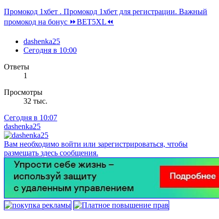
Промокод 1хбет . Промокод 1хбет для регистрации. Важный
промокод на бонус ⏩BET5XL⏪
dashenka25
Сегодня в 10:00
Ответы
1
Просмотры
32 тыс.
Сегодня в 10:07
dashenka25
Вам необходимо войти или зарегистрироваться, чтобы
размещать здесь сообщения.