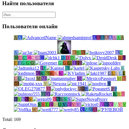
Найти пользователя
Пользователи онлайн
A
A
A
A
A
A
A
A
A
A
A
B
B
B
B
C
C
C
C
C
C
C
C
D
D
D
D
E
F
F
G
G
G
G
G
G
H
I
I
J
J
K
K
K
K
K
K
K
K
L
L
L
L
L
L
L
M
M
M
M
M
M
N
O
O
P
P
P
P
P
Q
Q
R
R
R
S
S
S
S
S
S
S
S
S
S
S
S
T
T
U
U
V
V
V
V
V
V
V
V
V
V
W
X
Z
Z
Д
Total: 169