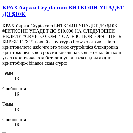
КРАХ биржи Crypto com БИТКОИН УПАДЕТ
ДО $10K
КРАХ биржи Crypto.com БИТКОИН УПАДЕТ ДО $10K
#БИТКОИН УПАДЕТ ДО $10.000 НА СЛЕДУЮЩЕЙ
НЕДЕЛЕ #CRYPTO COM И GATE.IO ПОВТОРЯТ ПУТЬ
БИРЖИ FTX!!! новый скам crypto browser отзывы atom
криптовалюта usdc что это такое cryptokitties блокировка
криптокошельков в россии kucoin на сколько упал биткоин
упала криптовалюта биткоин упал из-за гидры акции
криптобирж binance скам crypto
Темы
13
Сообщения
16
Темы
13
Сообщения
16