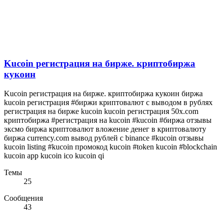
Kucoin регистрация на бирже. криптобиржа
кукоин
Kucoin регистрация на бирже. криптобиржа кукоин биржа
kucoin регистрация #биржи криптовалют с выводом в рублях
регистрация на бирже kucoin kucoin регистрация 50x.com
криптобиржа #регистрация на kucoin #kucoin #биржа отзывы
эксмо биржа криптовалют вложение денег в криптовалюту
биржа currency.com вывод рублей с binance #kucoin отзывы
kucoin listing #kucoin промокод kucoin #token kucoin #blockchain
kucoin app kucoin ico kucoin qi
Темы
25
Сообщения
43