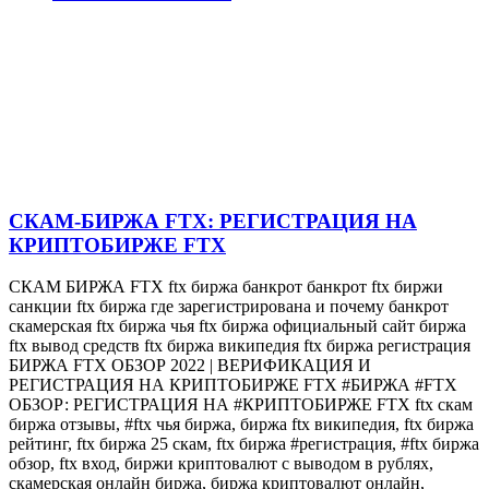
СКАМ-БИРЖА FTX: РЕГИСТРАЦИЯ НА
КРИПТОБИРЖЕ FTX
СКАМ БИРЖА FTX ftx биржа банкрот банкрот ftx биржи
санкции ftx биржа где зарегистрирована и почему банкрот
скамерская ftx биржа чья ftx биржа официальный сайт биржа
ftx вывод средств ftx биржа википедия ftx биржа регистрация
БИРЖА FTX ОБЗОР 2022 | ВЕРИФИКАЦИЯ И
РЕГИСТРАЦИЯ НА КРИПТОБИРЖЕ FTX #БИРЖА #FTX
ОБЗОР: РЕГИСТРАЦИЯ НА #КРИПТОБИРЖЕ FTX ftx скам
биржа отзывы, #ftx чья биржа, биржа ftx википедия, ftx биржа
рейтинг, ftx биржа 25 скам, ftx биржа #регистрация, #ftx биржа
обзор, ftx вход, биржи криптовалют с выводом в рублях,
скамерская онлайн биржа, биржа криптовалют онлайн,