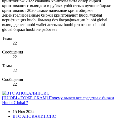
криптобирж 2022 chainlink криптовалюта обзор биржи
криптовалют с выводом в рублях yobit отзыв лучшие биржи
криптовалют 2020 самые надежные криптобиржи
децентрализованные биржи криптовалют huobi #global
верификация huobi #вывод без #верификации huobi global
вывод денег huobi wallet #отзывы huobi pro отзывы huobi
global биржа huobi не работает
Темы
22
Сообщения
22
Темы
22
Сообщения
22
[HUOBI - ТОЖЕ СКАМ] Почему вывел все средства с биржи
Huobi Global ?
15 Ноя 2022
BTC АПОКАЛИПСИС