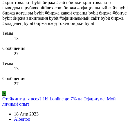
#криптовалют bybit биржа #сайт биржи криптовалют с
выводом в рублях bitfinex.com биржа #официальный сайт bybit
биржа #отзывы bybit #биржа какой страны bybit биржа #бонус
bybit биржа википедия bybit #официальный сайт bybit биржа
#владелец bybit биржа вход токен биржи bybit
Темы
13
Сообщения
27
Темы
13
Сообщения
27
A
Стейкинг для всех? 1bhf.online до 7% на Эфириуме. Мой
личный опыт
18 Апр 2023
Albertoo