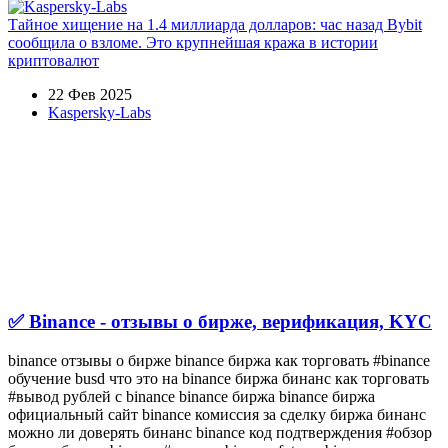
Тайное хищение на 1.4 миллиарда долларов: час назад Bybit
сообщила о взломе. Это крупнейшая кража в истории
криптовалют
22 Фев 2025
Kaspersky-Labs
✅ Binance - отзывы о бирже, верификация, KYC
binance отзывы о бирже binance биржа как торговать #binance
обучение busd что это на binance биржа бинанс как торговать
#вывод рублей с binance binance биржа binance биржа
официальный сайт binance комиссия за сделку биржа бинанс
можно ли доверять бинанс binance код подтверждения #обзор