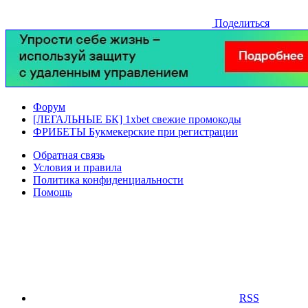
Поделиться
Форум
[ЛЕГАЛЬНЫЕ БК] 1xbet свежие промокоды
ФРИБЕТЫ Букмекерские при регистрации
Обратная связь
Условия и правила
Политика конфиденциальности
Помощь
RSS