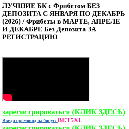
ЛУЧШИЕ БК с Фрибетом БЕЗ
ДЕПОЗИТА С ЯНВАРЯ ПО ДЕКАБРЬ
(2026) / Фрибеты в МАРТЕ, АПРЕЛЕ
И ДЕКАБРЕ Без Депозита ЗА
РЕГИСТРАЦИЮ​
зарегистрироваться (КЛИК ЗДЕСЬ)
BET5XL
Введи промокод на бонус:
зарегистрироваться (КЛИК ЗДЕСЬ)