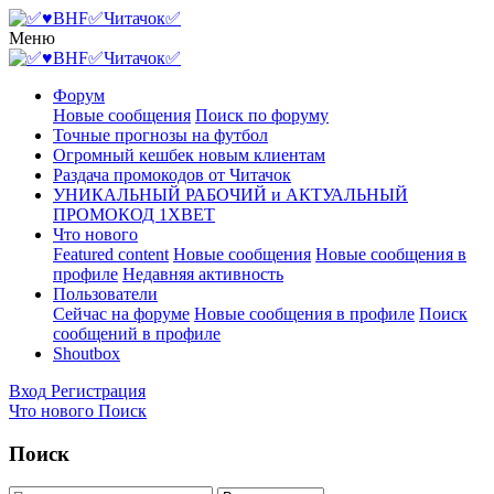
Меню
Форум
Новые сообщения
Поиск по форуму
Точные прогнозы на футбол
Огромный кешбек новым клиентам
Раздача промокодов от Читачок
УНИКАЛЬНЫЙ РАБОЧИЙ и АКТУАЛЬНЫЙ
ПРОМОКОД 1XBET
Что нового
Featured content
Новые сообщения
Новые сообщения в
профиле
Недавняя активность
Пользователи
Сейчас на форуме
Новые сообщения в профиле
Поиск
сообщений в профиле
Shoutbox
Вход
Регистрация
Что нового
Поиск
Поиск