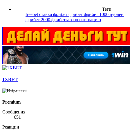
Теги
freebet
ставка фрибет
фрибет
фрибет 1000 рублей
фрибет 2000
фрибеты за регистрацию
1XBET
Premium
Сообщения
651
Реакции