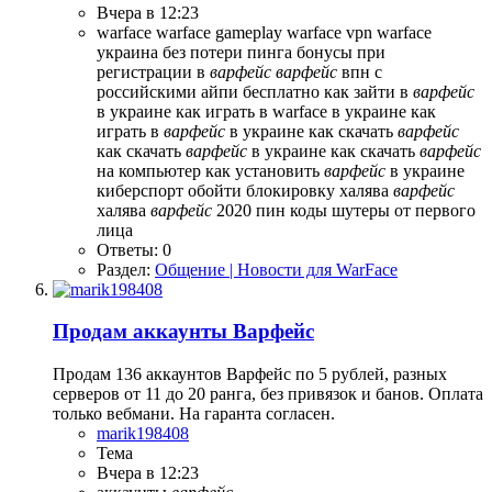
Вчера в 12:23
warface
warface gameplay
warface vpn
warface
украина
без потери пинга
бонусы при
регистрации в
варфейс
варфейс
впн с
российскими айпи бесплатно
как зайти в
варфейс
в украине
как играть в warface в украине
как
играть в
варфейс
в украине
как скачать
варфейс
как скачать
варфейс
в украине
как скачать
варфейс
на компьютер
как установить
варфейс
в украине
киберспорт
обойти блокировку
халява
варфейс
халява
варфейс
2020 пин коды
шутеры от первого
лица
Ответы: 0
Раздел:
Общение | Новости для WarFace
Продам аккаунты Варфейс
Продам 136 аккаунтов Варфейс по 5 рублей, разных
серверов от 11 до 20 ранга, без привязок и банов. Оплата
только вебмани. На гаранта согласен.
marik198408
Тема
Вчера в 12:23