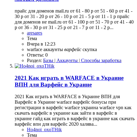
прайс для доменов mail.ru от 61 - 80 р от 51 - 60 р от 41 -
30 р от 31 - 20 р от 26 - 10 р от 21 - 5 р от 11 - 1 р прайс
для доменов не mail.ru от 61 - 100 р от 51 - 70 р от 41 - 40
р от 36 - 30 р от 31 - 25 р от 21 - 7 р от 11 - 2 р...
aresares
Тема
Вчера в 12:23
warface
аккаунты
варфейс
скупка
Ответы: 0
Раздел:
Базы | Аккаунты | Способы заработка
2021 Как играть в WARFACE в Украине
ВПН для Варфейс в Украине
2021 Как играть в WARFACE в Украине ВПН для
Варфейс в Украине warface варфейс бонусы при
регистрации в варфейс warface украина warface vpn как
скачать варфейс в украине как зайти в варфейс в
украине гайд как играть в варфейс в украине как скачать
варфейс впн для варфейс 2020 халява...
Ho4noi_oxoTHik
Тема