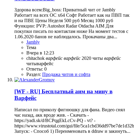
Здорова всем:Big_boss: Приватный чит от Jambly
Работает на всех ОС x64 Софт Работает как на ПВП так
и на ПВЕ Цены Неделя 500 руб Месяц 1000 руб
Функции: PVP: Autoshot Radar Otdacha AIM Для
покупки писать по контактам ниже На момент тестов с
1.06.2020 банов не наблюдалось. Прокачаны два...
Jambly
Тема
Вчера в 12:23
chitachok
варфейс
варфейс
2020
читы
варфейс
читыварфейс
Ответы: 0
Раздел:
Продажа читов и софта
[WF - RU]
Бесплатный аим на мину в
Варфейс
Написал по приколу фигнюшку для фана. Видео снял
час назад, акк вроде жив. - Скачать -
https://yadi.sk/d/BCPqgEkLcCv-PQ - vt? -
https://www.virustotal.com/gui/file/5ca1cbd36dd97be7de1d
Запуск: - Способ 1) Переименовать в ddraw и закинуть...