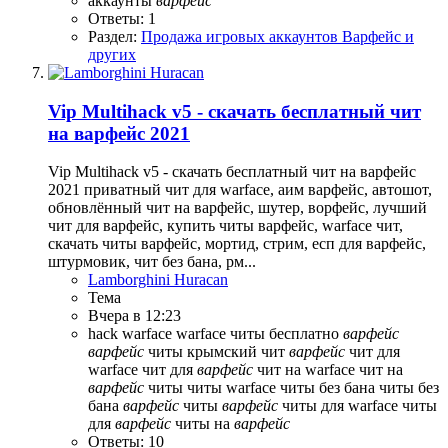
аккаунты
варфейс
Ответы: 1
Раздел:
Продажа игровых аккаунтов Варфейс и
других
Vip Multihack v5 - скачать бесплатный чит
на варфейс 2021
Vip Multihack v5 - скачать бесплатный чит на варфейс
2021 приватный чит для warface, аим варфейс, автошот,
обновлённый чит на варфейс, шутер, ворфейс, лучший
чит для варфейс, купить читы варфейс, warface чит,
скачать читы варфейс, мортид, стрим, есп для варфейс,
штурмовик, чит без бана, рм...
Lamborghini Huracan
Тема
Вчера в 12:23
hack
warface
warface читы
бесплатно
варфейс
варфейс
читы
крымский
чит
варфейс
чит для
warface
чит для
варфейс
чит на warface
чит на
варфейс
читы
читы warface
читы без бана
читы без
бана
варфейс
читы
варфейс
читы для warface
читы
для
варфейс
читы на
варфейс
Ответы: 10