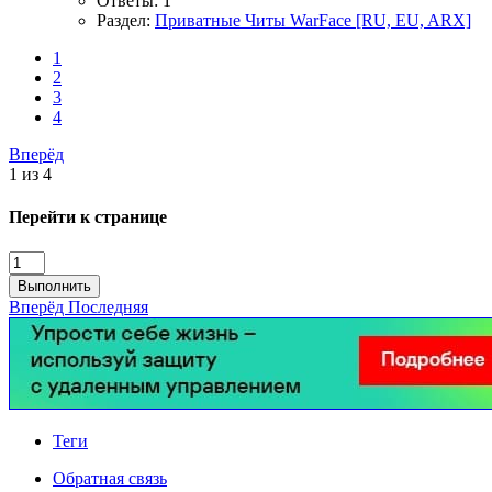
Ответы: 1
Раздел:
Приватные Читы WarFace [RU, EU, ARX]
1
2
3
4
Вперёд
1 из 4
Перейти к странице
Выполнить
Вперёд
Последняя
Теги
Обратная связь