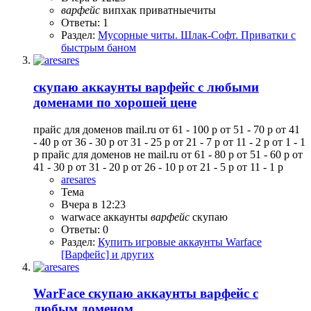
варфейс
випхак
приватныечиты
Ответы: 1
Раздел:
Мусорные читы. Шлак-Софт. Приватки с
быстрым баном
скупаю аккаунты варфейс с любыми
доменами по хорошей цене
прайс для доменов mail.ru от 61 - 100 р от 51 - 70 р от 41
- 40 р от 36 - 30 р от 31 - 25 р от 21 - 7 р от 11 - 2 р от 1 - 1
р прайс для доменов не mail.ru от 61 - 80 р от 51 - 60 р от
41 - 30 р от 31 - 20 р от 26 - 10 р от 21 - 5 р от 11 - 1 р
aresares
Тема
Вчера в 12:23
warwace
аккаунты
варфейс
скупаю
Ответы: 0
Раздел:
Купить игровые аккаунты Warface
[Варфейс] и других
WarFace
скупаю аккаунты варфейс с
любым доменом