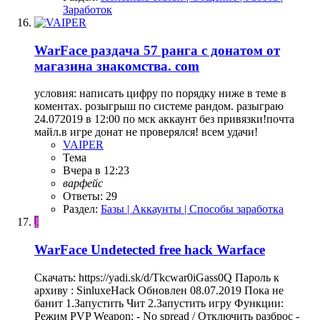
Заработок
WarFace
раздача 57 ранга с донатом от
магазина знакомства. com
условия: написать цифру по порядку ниже в теме в
коментах. розыгрыш по системе рандом. разыграю
24.072019 в 12:00 по мск аккаунт без привязки!почта
майл.в игре донат не проверялся! всем удачи!
VAIPER
Тема
Вчера в 12:23
варфейс
Ответы: 29
Раздел:
Базы | Аккаунты | Способы заработка
J
WarFace
Undetected free hack Warface
Скачать: https://yadi.sk/d/Tkcwar0iGass0Q Пароль к
архиву : SinluxeHack Обновлен 08.07.2019 Пока не
банит 1.Запустить Чит 2.Запустить игру Функции:
Режим PVP Weapon: - No spread / Отключить разброс -