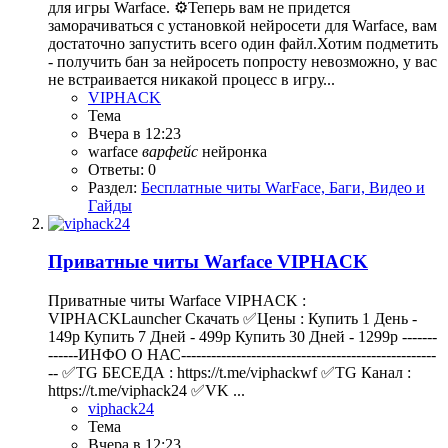
для игры Warface. ⚙️Теперь вам не придется
заморачиваться с установкой нейросети для Warface, вам
достаточно запустить всего один файл.Хотим подметить
- получить бан за нейросеть попросту невозможно, у вас
не встраивается никакой процесс в игру...
VIPHACK
Тема
Вчера в 12:23
warface
варфейс
нейронка
Ответы: 0
Раздел:
Бесплатные читы WarFace, Баги, Видео и
Гайды
Приватные читы Warface VIPHACK
Приватные читы Warface VIPHACK :
VIPHACKLauncher Скачать ✅Цены : Купить 1 День -
149р Купить 7 Дней - 499р Купить 30 Дней - 1299р -------
------ИНФО О НАС---------------------------------------------------
-- ✅TG БЕСЕДА : https://t.me/viphackwf ✅TG Канал :
https://t.me/viphack24 ✅VK ...
viphack24
Тема
Вчера в 12:23