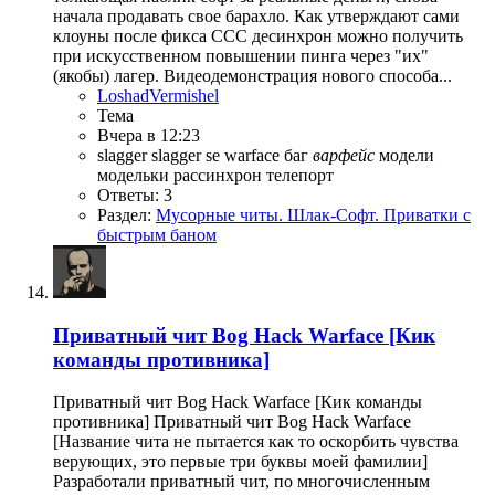
начала продавать свое барахло. Как утверждают сами
клоуны после фикса ССС десинхрон можно получить
при искусственном повышении пинга через "их"
(якобы) лагер. Видеодемонстрация нового способа...
LoshadVermishel
Тема
Вчера в 12:23
slagger
slagger se
warface
баг
варфейс
модели
модельки
рассинхрон
телепорт
Ответы: 3
Раздел:
Мусорные читы. Шлак-Софт. Приватки с
быстрым баном
Приватный чит Bog Hack Warface [Кик
команды противника]
Приватный чит Bog Hack Warface [Кик команды
противника] Приватный чит Bog Hack Warface
[Название чита не пытается как то оскорбить чувства
верующих, это первые три буквы моей фамилии]
Разработали приватный чит, по многочисленным