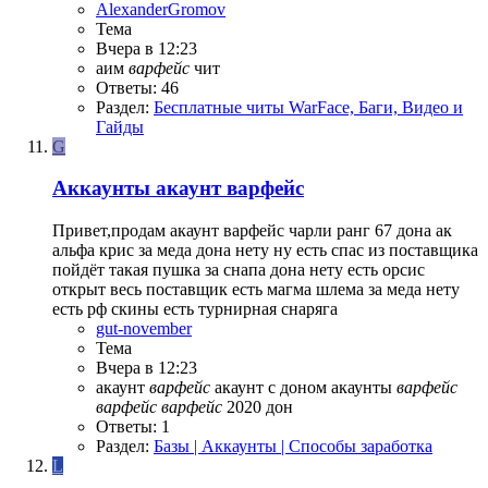
AlexanderGromov
Тема
Вчера в 12:23
аим
варфейс
чит
Ответы: 46
Раздел:
Бесплатные читы WarFace, Баги, Видео и
Гайды
G
Аккаунты
акаунт варфейс
Привет,продам акаунт варфейс чарли ранг 67 дона ак
альфа крис за меда дона нету ну есть спас из поставщика
пойдёт такая пушка за снапа дона нету есть орсис
открыт весь поставщик есть магма шлема за меда нету
есть рф скины есть турнирная снаряга
gut-november
Тема
Вчера в 12:23
акаунт
варфейс
акаунт с доном
акаунты
варфейс
варфейс
варфейс
2020
дон
Ответы: 1
Раздел:
Базы | Аккаунты | Способы заработка
L