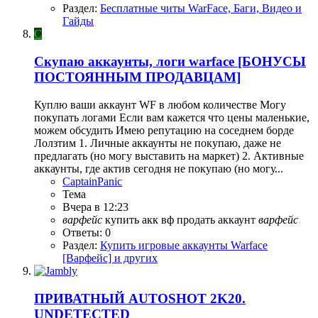
Раздел:
Бесплатные читы WarFace, Баги, Видео и
Гайды
C
Скупаю аккаунты, логи warface [БОНУСЫ
ПОСТОЯННЫМ ПРОДАВЦАМ]
Куплю ваши аккаунт WF в любом количестве Могу
покупать логами Если вам кажется что цены маленькие,
можем обсудить Имею репутацию на соседнем борде
Лолзтим 1. Личные аккаунты не покупаю, даже не
предлагать (но могу выставить на маркет) 2. Активные
аккаунты, где актив сегодня не покупаю (но могу...
CaptainPanic
Тема
Вчера в 12:23
варфейс
купить акк вф
продать аккаунт
варфейс
Ответы: 0
Раздел:
Купить игровые аккаунты Warface
[Варфейс] и других
ПРИВАТНЫЙ AUTOSHOT 2K20.
UNDETECTED