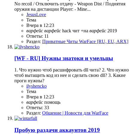
No recoil / Отключить отдачу - Weapon Dist / Поднятия
оружия на дистанции Player: - Mine...
JesusLove
Тема
Вчера в 12:23
варфейс
варфейс
hack
чит +на
варфейс
2019
Ответы: 11
Раздел:
Приватные Читы WarFace [RU, EU, ARX]
[WF - RU]
Нужны знатоки и умельцы
1. Что нужно чтоб расшифровать dll чита? 2. Что нужно
чтоб вытащить код из нее и сделать свою dll? 3. Какие
проги нужны?
ilyshencko
Тема
Вчера в 12:23
варфейс
помощь
Ответы: 33
Раздел:
Общение | Новости для WarFace
Пробую раздачи аккаунтов 2019