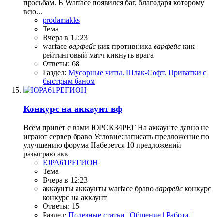
просьбам. В Warface появился баг, благодаря которому
всю...
prodamakks
Тема
Вчера в 12:23
warface
варфейс
кик противника
варфейс
кик
рейтинговый матч
кикнуть врага
Ответы: 68
Раздел:
Мусорные читы. Шлак-Софт. Приватки с
быстрым баном
Конкурс на аккаунт вф
Всем привет с вами ЮРОК34РЕГ На аккаунте давно не
играют сервер браво Условие:написать предложение по
улучшению форума Наберется 10 предложений
разыграю акк
ЮРА61РЕГИОН
Тема
Вчера в 12:23
аккаунты
аккаунты warface
браво
варфейс
конкурс
конкурс на аккаунт
Ответы: 15
Раздел:
Полезные статьи | Общение | Работа |