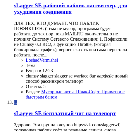
sLagger SE рабочий паблик лагсвитчер, для
ухудшения соединения
ДЛЯ ТЕХ, КТО ДУМАЕТ, ЧТО ПАБЛИК
ПОФИКШЕН: (Тема не мусор, программа будет
работать до тех пор пока MAILRU окончательно не
починят Систему Сетевого Сглаживания) 1. Пофиксили
не Clumsy 0.3 RC2, а функцию Throttle, (которая
блокировала трафик), вернее сказать она сама перестала
работать после...
LoshadVermishel
Тема
Вчера в 12:23
clumsy
slagger
slagger se
warface
баг
варфейс
новый
способ
рассинхрон
телепорт
Ответы: 5
Раздел:
Мусорные читы. Шлак-Софт. Приватки с
быстрым баном
L
sLagger SE бесплатный чит на телепорт
Здорово. Эта группа клоунов https://vk.com/slaggerwf,
толкающая паблик софт за реальные деньги, снова