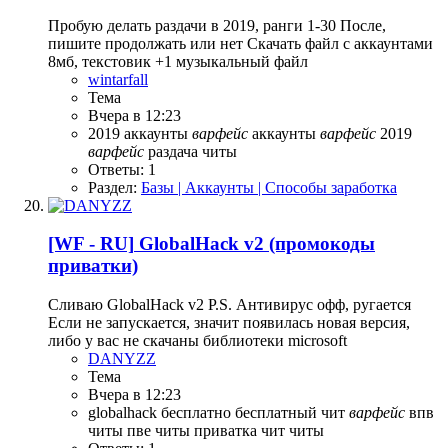
Пробую делать раздачи в 2019, ранги 1-30 После,
пишите продолжать или нет Скачать файл с аккаунтами
8мб, текстовик +1 музыкальный файл
wintarfall
Тема
Вчера в 12:23
2019
аккаунты
варфейс
аккаунты
варфейс
2019
варфейс
раздача
читы
Ответы: 1
Раздел:
Базы | Аккаунты | Способы заработка
[WF - RU]
GlobalHack v2 (промокоды
приватки)
Сливаю GlobalHack v2 P.S. Антивирус офф, ругается
Если не запускается, значит появилась новая версия,
либо у вас не скачаны библиотеки microsoft
DANYZZ
Тема
Вчера в 12:23
globalhack
бесплатно
бесплатный чит
варфейс
впв
читы
пве читы
приватка
чит
читы