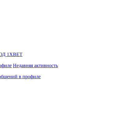
ОД 1XBET
офиле
Недавняя активность
общений в профиле