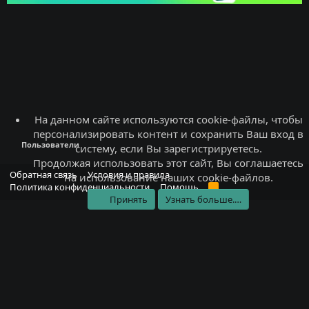
На данном сайте используются cookie-файлы, чтобы
персонализировать контент и сохранить Ваш вход в
Пользователи
систему, если Вы зарегистрируетесь.
Продолжая использовать этот сайт, Вы соглашаетесь
Обратная связь
Условия и правила
на использование наших cookie-файлов.
Политика конфиденциальности
Помощь
R
S
Принять
Узнать больше.…
S