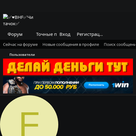
Форум
Точные прогнозы на футбол
Вход
Регистрация
Огромный 
Сейчас на форуме
Новые сообщения в профиле
Поиск сообщени
Пользователи
F