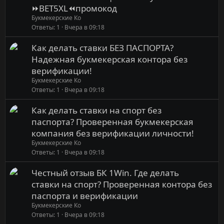
к
н
⏩BET5XL⏪промокод
р
о
Букмекерские Ко
е
Ответы
1
Вчера в 09:18
п
З
Как делать ставки БЕЗ ПАСПОРТА?
л
а
е
Надежная букмекерская контора без
к
н
верификации!
р
о
Букмекерские Ко
е
Ответы
1
Вчера в 09:18
п
З
Как делать ставки на спорт без
л
а
е
паспорта? Проверенная букмекерская
к
н
компания без верификации личности!
р
о
Букмекерские Ко
е
Ответы
1
Вчера в 09:18
п
З
Честный отзыв БК 1Win. Где делать
л
а
е
ставки на спорт? Проверенная контора без
к
н
паспорта и верификации
р
о
Букмекерские Ко
е
Ответы
1
Вчера в 09:18
п