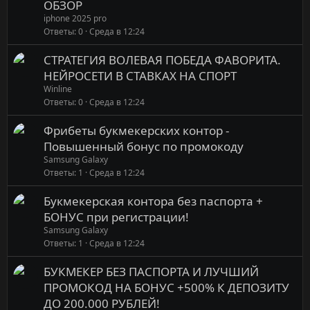
к
е
ОБЗОР
р
н
iphone 2025 pro
е
о
Ответы
0
Среда в 12:24
п
З
СТРАТЕГИЯ ВОЛЕВАЯ ПОБЕДА ФАВОРИТА.
л
а
е
НЕЙРОСЕТИ В СТАВКАХ НА СПОРТ
к
н
Winline
р
о
Ответы
0
Среда в 12:24
е
З
Фрибеты букмекерских контор -
п
а
Повышенный бонус по промокоду
л
к
е
Samsung Galaxy
р
Ответы
1
Среда в 12:24
н
е
о
З
Букмекерская контора без паспорта +
п
а
БОНУС при регистрации!
л
к
е
Samsung Galaxy
р
Ответы
1
Среда в 12:24
н
е
о
З
БУКМЕКЕР БЕЗ ПАСПОРТА И ЛУЧШИЙ
п
а
ПРОМОКОД НА БОНУС +500% К ДЕПОЗИТУ
л
к
е
ДО 200.000 РУБЛЕЙ!