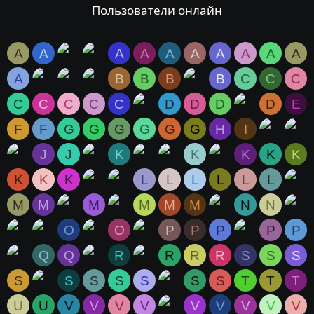
Пользователи онлайн
A
A
A
A
A
A
A
A
A
A
A
B
B
B
B
C
C
C
C
C
C
C
C
D
D
D
D
E
F
F
G
G
G
G
G
G
H
I
J
J
K
K
K
K
K
K
K
K
L
L
L
L
L
L
M
M
M
M
M
M
N
N
O
O
P
P
P
P
P
Q
Q
R
R
R
R
S
S
S
S
S
S
S
S
S
S
T
T
T
U
U
V
V
V
V
V
V
V
V
V