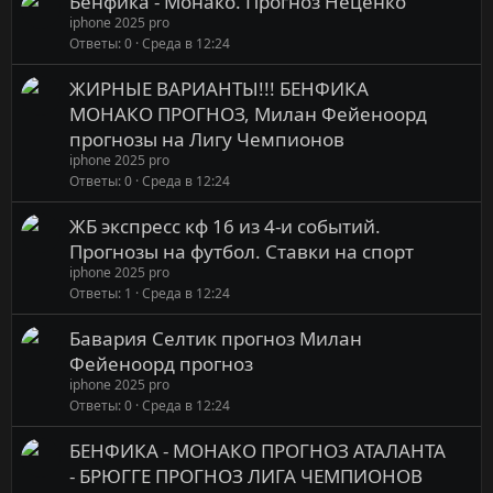
Бенфика - Монако. Прогноз Неценко
а
е
iphone 2025 pro
Ответы
0
Среда в 12:24
к
н
р
о
З
ЖИРНЫЕ ВАРИАНТЫ!!! БЕНФИКА
е
а
МОНАКО ПРОГНОЗ, Милан Фейеноорд
п
к
прогнозы на Лигу Чемпионов
л
р
е
iphone 2025 pro
е
Ответы
0
Среда в 12:24
н
п
о
З
ЖБ экспресс кф 16 из 4-и событий.
л
а
е
Прогнозы на футбол. Ставки на спорт
к
н
iphone 2025 pro
р
о
Ответы
1
Среда в 12:24
е
З
Бавария Селтик прогноз Милан
п
а
Фейеноорд прогноз
л
к
е
iphone 2025 pro
р
Ответы
0
Среда в 12:24
н
е
о
З
БЕНФИКА - МОНАКО ПРОГНОЗ АТАЛАНТА
п
а
- БРЮГГЕ ПРОГНОЗ ЛИГА ЧЕМПИОНОВ
л