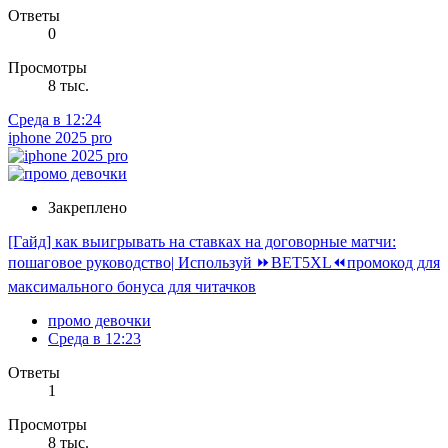
Ответы
0
Просмотры
8 тыс.
Среда в 12:24
iphone 2025 pro
Закреплено
[Гайд] как выигрывать на ставках на договорные матчи:
пошаговое руководство| Используй ⏩BET5XL⏪промокод для
максимального бонуса для читачков
промо девочки
Среда в 12:23
Ответы
1
Просмотры
8 тыс.