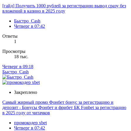
[гайд] Получить 1000 рублей за регистрацию вывод сразу без
вложений в казино в 2025 году
Быстро_Cash
Четверг в 07:42
Ответы
1
Просмотры
18 тыс.
Четверг в 09:18
Быстро_Cash
Закреплено
Самый жирный промо Фонбет бонус за регистрацию и
депозит - Бонусы Фонбет и фрибет БК Fonbet за регистрацию
в 2025 году от читачков
промокодер xbet
Четверг в 07:42