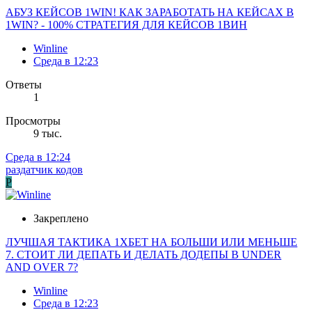
АБУЗ КЕЙСОВ 1WIN! КАК ЗАРАБОТАТЬ НА КЕЙСАХ В
1WIN? - 100% СТРАТЕГИЯ ДЛЯ КЕЙСОВ 1ВИН
Winline
Среда в 12:23
Ответы
1
Просмотры
9 тыс.
Среда в 12:24
раздатчик кодов
Р
Закреплено
ЛУЧШАЯ ТАКТИКА 1ХБЕТ НА БОЛЬШИ ИЛИ МЕНЬШЕ
7. СТОИТ ЛИ ДЕПАТЬ И ДЕЛАТЬ ДОДЕПЫ В UNDER
AND OVER 7?
Winline
Среда в 12:23