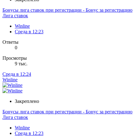
Бонусы лига ставок при регистрации - Бонус за регистрацию
Лига ставок
Winline
Среда в 12:23
Ответы
0
Просмотры
9 тыс.
Среда в 12:24
Winline
Закреплено
Бонусы лига ставок при регистрации - Бонус за регистрацию
Лига ставок
Winline
Среда в 12:23