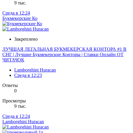
9 тыс.
Среда в 12:24
Букмекерские Ко
Закреплено
ЛУЧШАЯ ЛЕГАЛЬНАЯ БУКМЕКЕРСКАЯ КОНТОРА #1 В
СНГ | Лучшие Букмекерские Конторы | Ставки Онлайн ОТ
ЧИТАЧОК
Lamborghini Huracan
Среда в 12:23
Ответы
0
Просмотры
9 тыс.
Среда в 12:24
Lamborghini Huracan