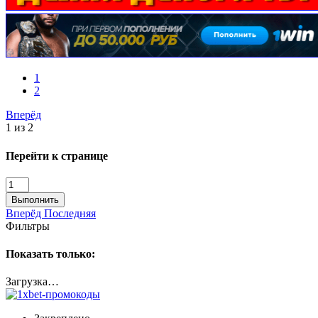
1
2
Вперёд
1 из 2
Перейти к странице
Выполнить
Вперёд
Последняя
Фильтры
Показать только:
Загрузка…