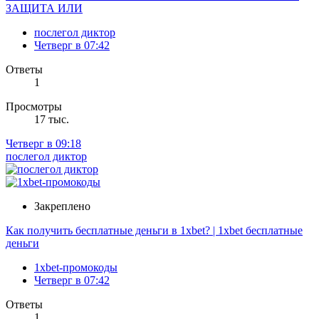
ЗАЩИТА ИЛИ
послегол диктор
Четверг в 07:42
Ответы
1
Просмотры
17 тыс.
Четверг в 09:18
послегол диктор
Закреплено
Как получить бесплатные деньги в 1xbet? | 1xbet бесплатные
деньги
1xbet-промокоды
Четверг в 07:42
Ответы
1