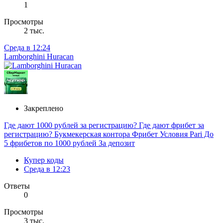
1
Просмотры
2 тыс.
Среда в 12:24
Lamborghini Huracan
Закреплено
Где дают 1000 рублей за регистрацию? Где дают фрибет за
регистрацию? Букмекерская контора Фрибет Условия Pari До
5 фрибетов по 1000 рублей За депозит
Купер коды
Среда в 12:23
Ответы
0
Просмотры
3 тыс.