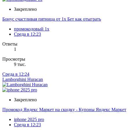
Закреплено
Бонус счастливая пятница от 1х Бет как отыграть
промокодовый 1x
Среда в 12:23
Ответы
1
Просмотры
9 тыс.
Среда в 12:24
Lamborghini Huracan
Закреплено
Промокод Яндекс Маркет на скидку - Купоны Яндекс Маркет
iphone 2025 pro
Среда в 12:23