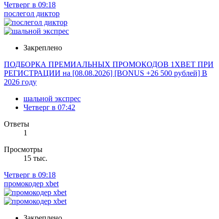
Четверг в 09:18
послегол диктор
Закреплено
ПОДБОРКА ПРЕМИАЛЬНЫХ ПРОМОКОДОВ 1XBET ПРИ
РЕГИСТРАЦИИ на [08.08.2026] [BONUS +26 500 рублей] В
2026 году
шальной экспрес
Четверг в 07:42
Ответы
1
Просмотры
15 тыс.
Четверг в 09:18
промокодер xbet
Закреплено