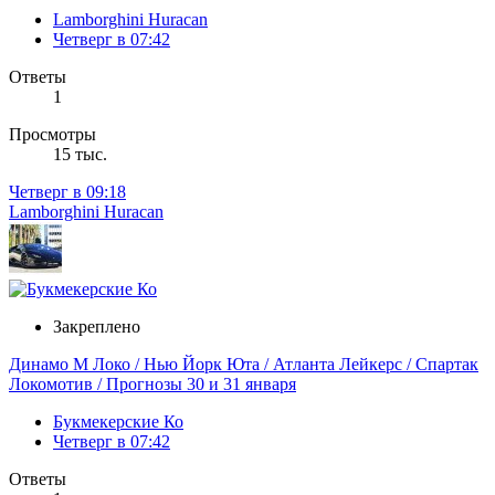
Lamborghini Huracan
Четверг в 07:42
Ответы
1
Просмотры
15 тыс.
Четверг в 09:18
Lamborghini Huracan
Закреплено
Динамо М Локо / Нью Йорк Юта / Атланта Лейкерс / Спартак
Локомотив / Прогнозы 30 и 31 января
Букмекерские Ко
Четверг в 07:42
Ответы