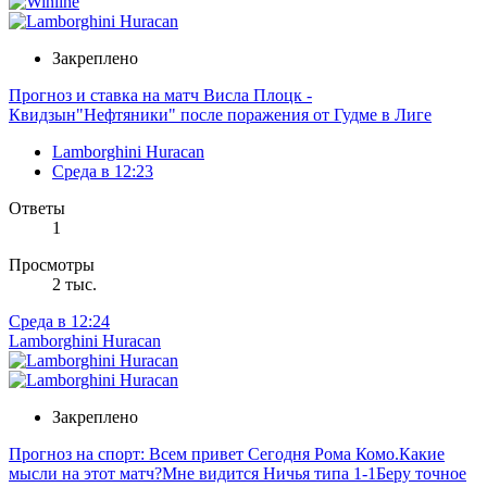
Закреплено
Прогноз и ставка на матч Висла Плоцк -
Квидзын"Нефтяники" после поражения от Гудме в Лиге
Lamborghini Huracan
Среда в 12:23
Ответы
1
Просмотры
2 тыс.
Среда в 12:24
Lamborghini Huracan
Закреплено
Прогноз на спорт: Всем привет Сегодня Рома Комо.Какие
мысли на этот матч?Мне видится Ничья типа 1-1Беру точное