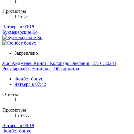
1
Просмотры
17 тыс.
Четверг в 09:18
Букмекерские Ко
Закреплено
Лос-Анджелес Кингз - Колорадо Эвеланш | 27.01.2024 |
Регулярный чемпионат | Обзор матча
Фонбет бонус
Четверг в 07:42
Ответы
1
Просмотры
15 тыс.
Четверг в 09:18
Фонбет бонус