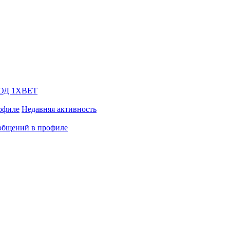
ОД 1XBET
офиле
Недавняя активность
общений в профиле